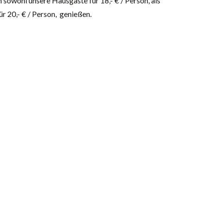
sowohl unsere Hausgäste für 18,- € / Person, als
r 20,- € / Person, genießen.