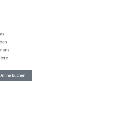
as
eben
r uns
iere
Online buchen