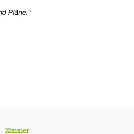
nd Pläne.“
Zimmer