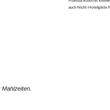
Frühstücksbuffet können 
auch Nicht-Hotelgäste fü
r Mahlzeiten.