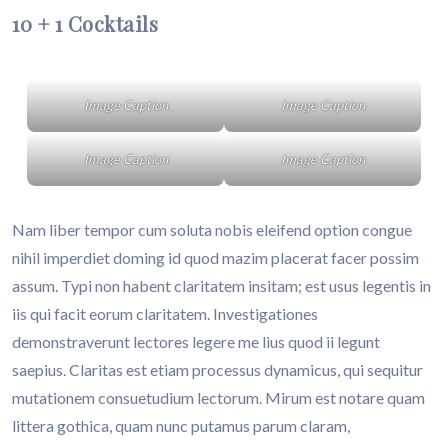
10 + 1 Cocktails
Image Caption
Image Caption
Image Caption
Image Caption
Nam liber tempor cum soluta nobis eleifend option congue
nihil imperdiet doming id quod mazim placerat facer possim
assum. Typi non habent claritatem insitam; est usus legentis in
iis qui facit eorum claritatem. Investigationes
demonstraverunt lectores legere me lius quod ii legunt
saepius. Claritas est etiam processus dynamicus, qui sequitur
mutationem consuetudium lectorum. Mirum est notare quam
littera gothica, quam nunc putamus parum claram,