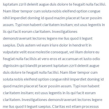
luptatum zzril delenit augue duis dolore te feugait nulla facilisi.
Nam liber tempor cum soluta nobis eleifend option congue
nihil imperdiet doming id quod mazim placerat facer possim
assum. Typi non habent claritatem insitam; est usus legentis in
iis qui facit eorum claritatem. Investigationes
demonstraverunt lectores legere me lius quod ii legunt
saepius. Duis autem vel eum iriure dolor in hendrerit in
vulputate velit esse molestie consequat, vel illum dolore eu
feugiat nulla facilisis at vero eros et accumsan et iusto odio
dignissim qui blandit praesent luptatum zzril delenit augue
duis dolore te feugait nulla facilisi. Nam liber tempor cum
soluta nobis eleifend option congue nihil imperdiet doming id
quod mazim placerat facer possim assum. Typi non habent
claritatem insitam; est usus legentis in iis qui facit eorum
claritatem. Investigationes demonstraverunt lectores legere
me lius quod ii legunt saepius. Claritas est etiam processus