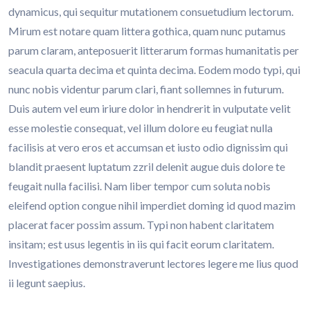
dynamicus, qui sequitur mutationem consuetudium lectorum.
Mirum est notare quam littera gothica, quam nunc putamus
parum claram, anteposuerit litterarum formas humanitatis per
seacula quarta decima et quinta decima. Eodem modo typi, qui
nunc nobis videntur parum clari, fiant sollemnes in futurum.
Duis autem vel eum iriure dolor in hendrerit in vulputate velit
esse molestie consequat, vel illum dolore eu feugiat nulla
facilisis at vero eros et accumsan et iusto odio dignissim qui
blandit praesent luptatum zzril delenit augue duis dolore te
feugait nulla facilisi. Nam liber tempor cum soluta nobis
eleifend option congue nihil imperdiet doming id quod mazim
placerat facer possim assum. Typi non habent claritatem
insitam; est usus legentis in iis qui facit eorum claritatem.
Investigationes demonstraverunt lectores legere me lius quod
ii legunt saepius.